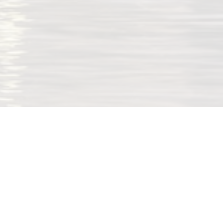
UM utvikler merkevarer som skaper vekst og verdi for
nåtiden og fremtiden. Kjernen i vår tilnærming handler
om å forene kommunikasjon og forretningsforståelse. I
UM har vi tilpasset oss en mediehverdag i rask utvikling,
der en stadig sterkere fragmentering i markedet har
skapt behov for spesialkompetanse utover tradisjonelle
medier. Vi har bygget opp et sterkt tverrfaglig miljø med